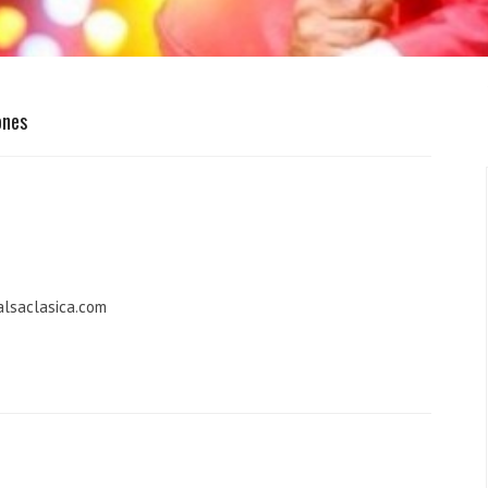
ones
alsaclasica.com