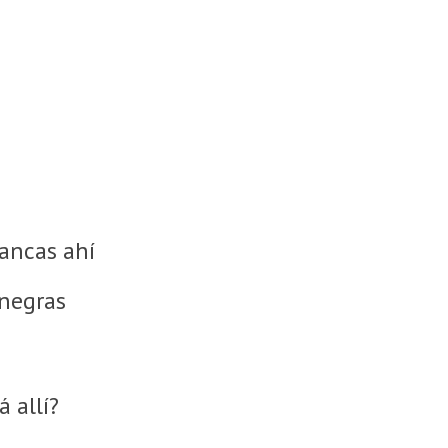
s
ancas ahí
 negras
 allí?