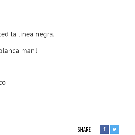
d la línea negra.
blanca man!
co
SHARE