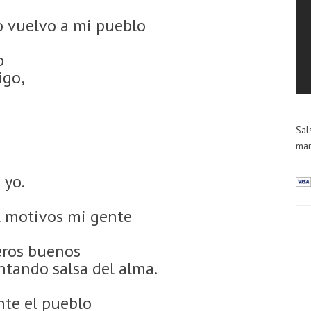
 vuelvo a mi pueblo
o
igo,
Sal
man
 yo.
l motivos mi gente
neros buenos
ntando salsa del alma.
nte el pueblo