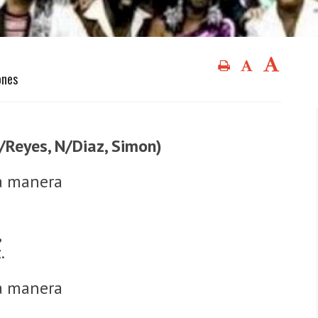
ones
T/Reyes, N/Diaz, Simon)
sa manera
,
.
sa manera