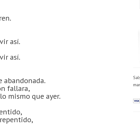
ren.
ir así.
ir así.
Sal
te abandonada.
man
n fallara,
 lo mismo que ayer.
entido,
rrepentido,