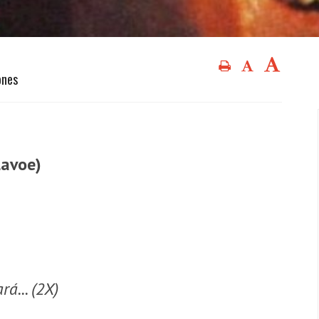
ones
Lavoe)
... (2X)