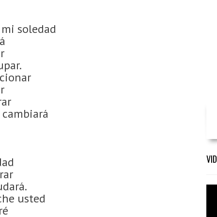
 mi soledad
rá
ar
par.
icionar
ar
rar
e cambiará
VI
idad
rar
dará.
che usted
ré