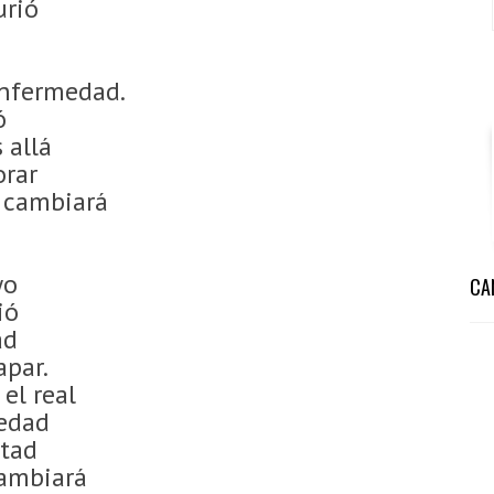
urió
s
nfermedad.
ió
 allá
orar
e cambiará
yo
CA
ió
ad
apar.
el real
iedad
stad
cambiará