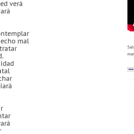
ed verá
gará
ontemplar
hecho mal
tratar
Sal
man
d.
nidad
atal
uchar
iará
r
ntar
ará
r