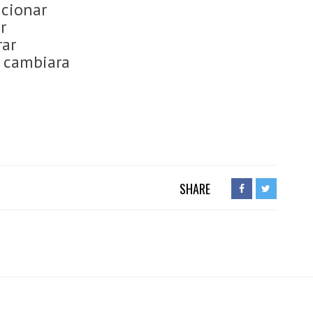
icionar
r
rar
 cambiara
SHARE