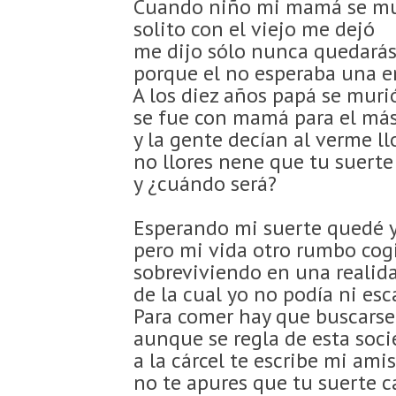
Cuando niño mi mamá se m
solito con el viejo me dejó
me dijo sólo nunca quedará
porque el no esperaba una e
A los diez años papá se mur
se fue con mamá para el más
y la gente decían al verme ll
no llores nene que tu suert
y ¿cuándo será?
Esperando mi suerte quedé 
pero mi vida otro rumbo cog
sobreviviendo en una realid
de la cual yo no podía ni esc
Para comer hay que buscarse 
aunque se regla de esta soc
a la cárcel te escribe mi ami
no te apures que tu suerte 