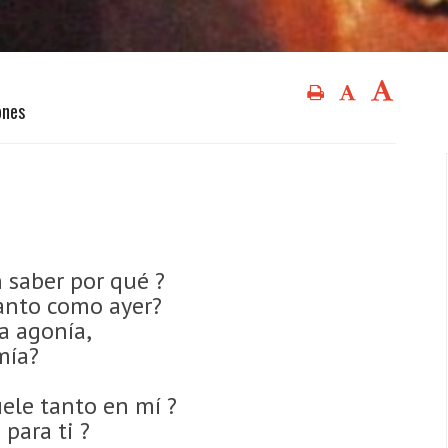
ones
 saber por qué ?
anto como ayer?
a agonía,
 mía?
ele tanto en mí ?
para ti ?