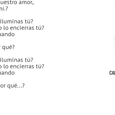
uestro amor,
í.?
iluminas tú?
 lo encierras tú?
uando
r qué?
iluminas tú?
 lo encierras tú?
uando
CA
or qué...?