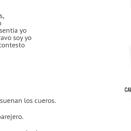
s,
o
sentía yo
ravo soy yo
contesto
CA
uenan los cueros.
arejero.