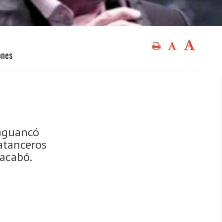
ones
aguancó
atanceros
 acabó.