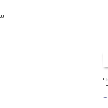
to
,
Sal
man