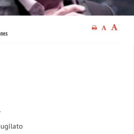
ones
.
pugilato