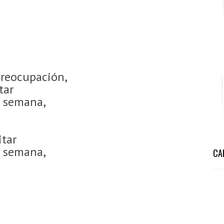
preocupación,
tar
a semana,
itar
a semana,
CA