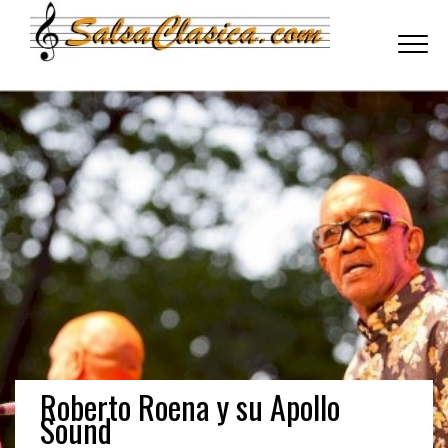
Toggle
navigati
Roberto Roena y su Apollo
Sound