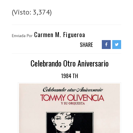
(Visto: 3,374)
Carmen M. Figueroa
Enviada Por
SHARE
Celebrando Otro Aniversario
1984 TH