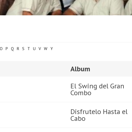
O
P
Q
R
S
T
U
V
W
Y
Album
El Swing del Gran
Combo
Disfrutelo Hasta el
Cabo