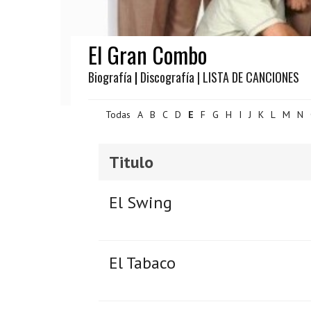
El Gran Combo
Biografía
|
Discografía
| LISTA DE CANCIONES
Todas
A
B
C
D
E
F
G
H
I
J
K
L
M
N
Titulo
El Swing
El Tabaco