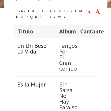
Todas
A
B
C
D
E
F
G
H
I
J
K
L
M
N
O
P
Q
R
S
T
U
V
W
Y
Titulo
Album
Cantante
En Un Beso
Tangos
La Vida
Por
El
Gran
Combo
Es la Mujer
Sin
Salsa
No
Hay
Paraiso